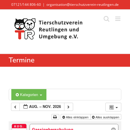
Zum
07121/144 806-60
|
organisation@tierschutzverein-reutlingen.de
Inhalt
springen
Termine
Kategorien
AUG. – NOV. 2026
Alles einklappen
Alles ausklappen
AUG.
Gassigeherschulung