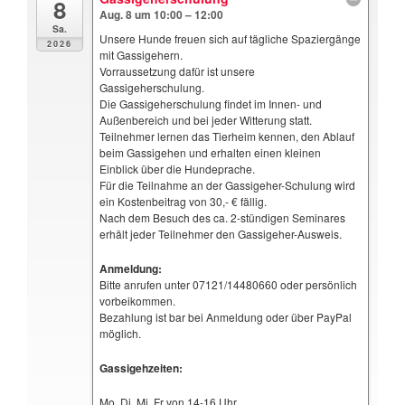
8
Aug. 8 um 10:00 – 12:00
Sa.
Unsere Hunde freuen sich auf tägliche Spaziergänge
2026
mit Gassigehern.
Vorraussetzung dafür ist unsere
Gassigeherschulung.
Die Gassigeherschulung findet im Innen- und
Außenbereich und bei jeder Witterung statt.
Teilnehmer lernen das Tierheim kennen, den Ablauf
beim Gassigehen und erhalten einen kleinen
Einblick über die Hundeprache.
Für die Teilnahme an der Gassigeher-Schulung wird
ein Kostenbeitrag von 30,- € fällig.
Nach dem Besuch des ca. 2-stündigen Seminares
erhält jeder Teilnehmer den Gassigeher-Ausweis.
Anmeldung:
Bitte anrufen unter 07121/14480660 oder persönlich
vorbeikommen.
Bezahlung ist bar bei Anmeldung oder über PayPal
möglich.
Gassigehzeiten:
Mo, Di, Mi, Fr von 14-16 Uhr