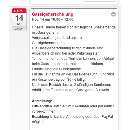
NOV.
Gassigeherschulung
14
Nov. 14 um 10:00 – 12:00
Sa.
Unsere Hunde freuen sich auf tägliche Spaziergänge
2026
mit Gassigehern.
Vorraussetzung dafür ist unsere
Gassigeherschulung.
Die Gassigeherschulung findet im Innen- und
Außenbereich und bei jeder Witterung statt.
Teilnehmer lernen das Tierheim kennen, den Ablauf
beim Gassigehen und erhalten einen kleinen
Einblick über die Hundeprache.
Für die Teilnahme an der Gassigeher-Schulung wird
ein Kostenbeitrag von 30,- € fällig.
Nach dem Besuch des ca. 2-stündigen Seminares
erhält jeder Teilnehmer den Gassigeher-Ausweis.
Anmeldung:
Bitte anrufen unter 07121/14480660 oder persönlich
vorbeikommen.
Bezahlung ist bar bei Anmeldung oder über PayPal
möglich.