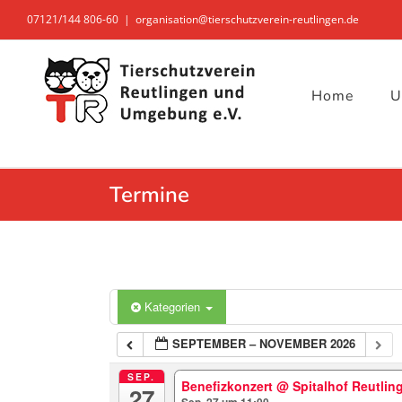
Zum
07121/144 806-60
|
organisation@tierschutzverein-reutlingen.de
Inhalt
springen
Home
U
Termine
Kategorien
SEPTEMBER – NOVEMBER 2026
SEP.
Benefizkonzert
@ Spitalhof Reutlin
27