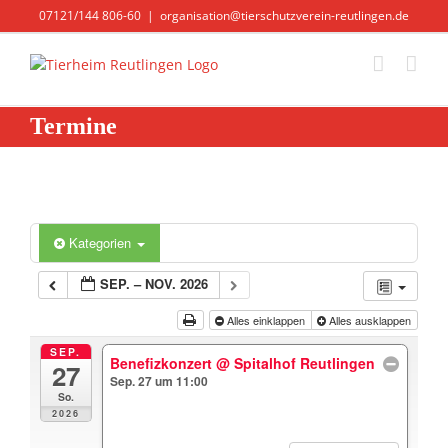
Zum
07121/144 806-60
|
organisation@tierschutzverein-reutlingen.de
Inhalt
springen
Termine
Kategorien
SEP. – NOV. 2026
Alles einklappen
Alles ausklappen
SEP.
Benefizkonzert
@ Spitalhof Reutlingen
27
Sep. 27 um 11:00
So.
2026