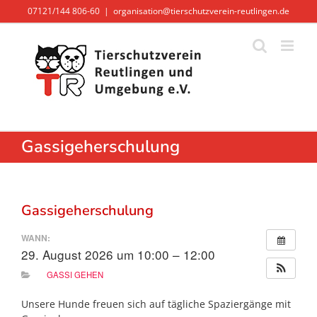
Zum
07121/144 806-60
|
organisation@tierschutzverein-reutlingen.de
Inhalt
springen
Gassigeherschulung
Gassigeherschulung
WANN:
29. August 2026 um 10:00 – 12:00
GASSI GEHEN
Unsere Hunde freuen sich auf tägliche Spaziergänge mit