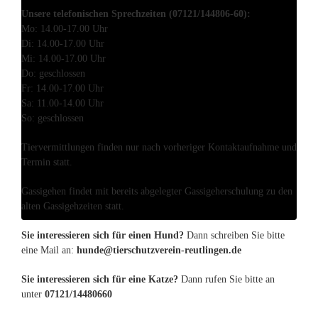
Unsere telefonischen Sprechzeiten (07121/144806-60):
Mo: 14.00-17.00 Uhr
Di: 14.00-17.00 Uhr
Mi: 14.00-17.00 Uhr
Do: geschlossen
Fr: 14.00-17.00 Uhr
Sa: 11.00-14.00 Uhr
So: geschlossen
Tiervermittlungen finden nur nach vorheriger Kontaktaufnahme und
Termin statt.
Gassigehen findet mit bereits abgelegter Gassigeherschulung zu den
alten Gassigehzeiten statt.
Sie interessieren sich für einen Hund?
Dann schreiben Sie bitte
eine Mail an:
hunde@tierschutzverein-reutlingen.de
Sie interessieren sich für eine Katze?
Dann rufen Sie bitte an
unter
07121/14480660