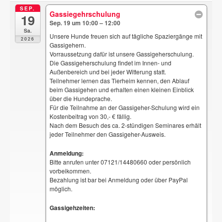
SEP.
Gassiegehrschulung
19
Sep. 19 um 10:00 – 12:00
Sa.
Unsere Hunde freuen sich auf tägliche Spaziergänge mit
2026
Gassigehern.
Vorraussetzung dafür ist unsere Gassigeherschulung.
Die Gassigeherschulung findet im Innen- und
Außenbereich und bei jeder Witterung statt.
Teilnehmer lernen das Tierheim kennen, den Ablauf
beim Gassigehen und erhalten einen kleinen Einblick
über die Hundeprache.
Für die Teilnahme an der Gassigeher-Schulung wird ein
Kostenbeitrag von 30,- € fällig.
Nach dem Besuch des ca. 2-stündigen Seminares erhält
jeder Teilnehmer den Gassigeher-Ausweis.
Anmeldung:
Bitte anrufen unter 07121/14480660 oder persönlich
vorbeikommen.
Bezahlung ist bar bei Anmeldung oder über PayPal
möglich.
Gassigehzeiten: