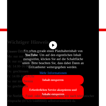
Wichtiger Hinweis
Sie sehen gerade einen Platzhalterinhalt von
Unsere
Öffnungszeiten:
YouTube
. Um auf den eigentlichen Inhalt
Mo: nur mit Termin
zuzugreifen, klicken Sie auf die Schaltfläche
Di: nur mit Termin
unten. Bitte beachten Sie, dass dabei Daten an
Mi: 14.00-16.00 Uhr
Drittanbieter weitergegeben werden.
Do: geschlossen
Mehr Informationen
Fr: 14.00-16.00 Uhr
Inhalt entsperren
Sa: nur mit Termin
So: geschlossen
Erforderlichen Service akzeptieren und
Inhalte entsperren
Für Notfälle, Fund- oder Abgabetiere sind wir nach telefonischer
Absprache (07121/14480660) selbstverständlich da