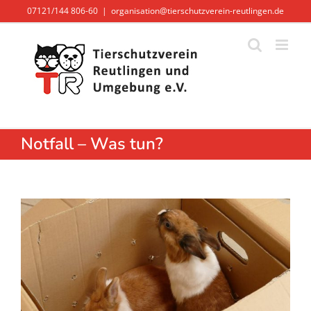
Zum
07121/144 806-60
|
organisation@tierschutzverein-reutlingen.de
Inhalt
springen
Notfall – Was tun?