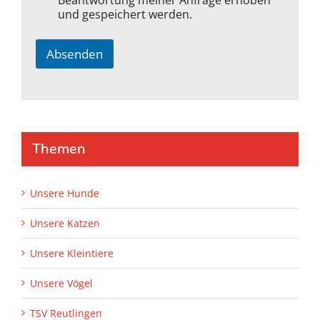
Beantwortung meiner Anfrage erhoben
und gespeichert werden.
Absenden
A
l
t
e
r
Themen
n
a
t
Unsere Hunde
i
Unsere Katzen
v
e
Unsere Kleintiere
:
Unsere Vögel
TSV Reutlingen