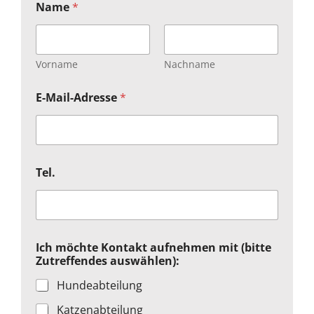
Name
*
Vorname
Nachname
E-Mail-Adresse
*
(
Tel.
b
i
t
t
e
K
Ich möchte Kontakt aufnehmen mit (bitte
o
Zutreffendes auswählen):
n
t
Hundeabteilung
a
k
Katzenabteilung