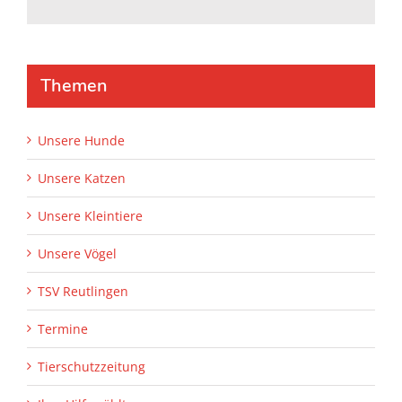
h
l
t
e
r
Themen
n
a
t
Unsere Hunde
i
Unsere Katzen
v
e
Unsere Kleintiere
:
Unsere Vögel
TSV Reutlingen
Termine
Tierschutzzeitung