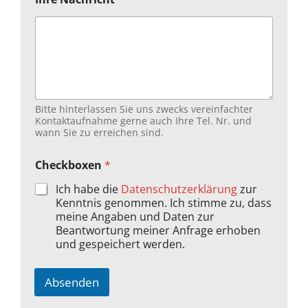
u
t
r
e
f
f
e
n
d
Bitte hinterlassen Sie uns zwecks vereinfachter
e
Kontaktaufnahme gerne auch Ihre Tel. Nr. und
s
wann Sie zu erreichen sind.
a
u
Checkboxen
*
s
w
Ich habe die
Datenschutzerklärung
zur
ä
Kenntnis genommen. Ich stimme zu, dass
h
meine Angaben und Daten zur
l
Beantwortung meiner Anfrage erhoben
e
und gespeichert werden.
n
)
:
Absenden
I
c
A