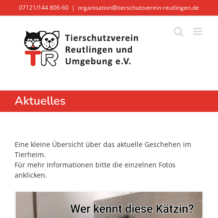
Zum
07121/144 806-60
|
organisation@tierschutzverein-reutlingen.de
Inhalt
springen
Aktuelles
Eine kleine Übersicht über das aktuelle Geschehen im
Tierheim.
Für mehr Informationen bitte die einzelnen Fotos
anklicken.