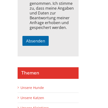
genommen. Ich stimme
zu, dass meine Angaben
und Daten zur
Beantwortung meiner
Anfrage erhoben und
gespeichert werden.
Absenden
A
l
t
e
r
Themen
n
a
t
Unsere Hunde
i
Unsere Katzen
v
e
Unsere Kleintiere