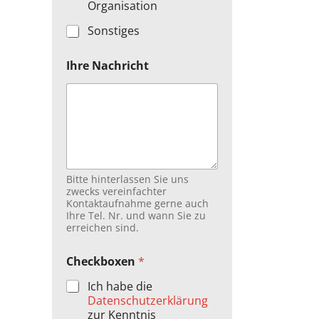
Organisation
Sonstiges
m
Ihre Nachricht
i
t
C
h
e
c
k
b
o
Bitte hinterlassen Sie uns
x
zwecks vereinfachter
e
Kontaktaufnahme gerne auch
Ihre Tel. Nr. und wann Sie zu
n
erreichen sind.
T
e
l
Checkboxen
*
.
Ich habe die
Datenschutzerklärung
zur Kenntnis