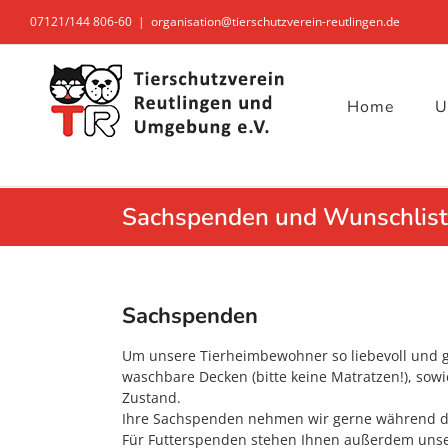
Zum
07121/144 806-60
|
organisation@tierschutzverein-reutlingen.de
Inhalt
springen
Home
U
Sachspenden und Wunschlis
Sachspenden
Um unsere Tierheimbewohner so liebevoll und g
waschbare Decken (bitte keine Matratzen!), sowi
Zustand.
Ihre Sachspenden nehmen wir gerne während de
Für Futterspenden stehen Ihnen außerdem unse