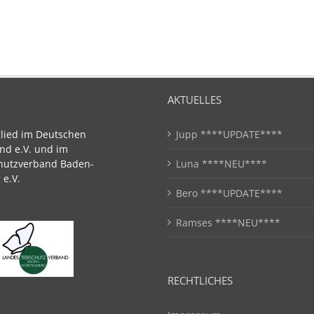
AKTUELLES
glied im Deutschen
Jupp ****UPDATE****
nd e.V. und im
hutzverband Baden-
Luna ****NEU****
e.V.
Bero ****UPDATE****
Ramses ****NEU****
RECHTLICHES