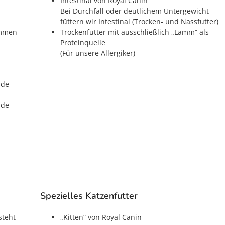
Intestinal von Royal Canin
Bei Durchfall oder deutlichem Untergewicht
füttern wir Intestinal (Trocken- und Nassfutter)
ommen
Trockenfutter mit ausschließlich „Lamm“ als
Proteinquelle
(Für unsere Allergiker)
ide
ide
Spezielles Katzenfutter
steht
„Kitten“ von Royal Canin