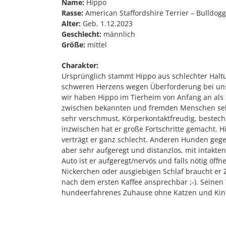
Name:
Hippo
Rasse:
American Staffordshire Terrier – Bulldog
Alter:
Geb. 1.12.2023
Geschlecht:
männlich
Größe:
mittel
Charakter:
Ursprünglich stammt Hippo aus schlechter Ha
schweren Herzens wegen Überforderung bei uns 
wir haben Hippo im Tierheim von Anfang an als 
zwischen bekannten und fremden Menschen sehr
sehr verschmust, Körperkontaktfreudig, bestec
inzwischen hat er große Fortschritte gemacht. 
verträgt er ganz schlecht. Anderen Hunden gegen
aber sehr aufgeregt und distanzlos, mit intakten
Auto ist er aufgeregt/nervös und falls nötig öf
Nickerchen oder ausgiebigen Schlaf braucht er Z
nach dem ersten Kaffee ansprechbar ;-). Seinen
hundeerfahrenes Zuhause ohne Katzen und Kin