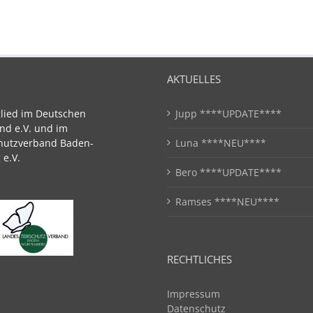
AKTUELLES
glied im Deutschen
Jupp ****UPDATE****
nd e.V. und im
hutzverband Baden-
Luna ****NEU****
e.V.
Bero ****UPDATE****
Ramses ****NEU****
RECHTLICHES
Impressum
Datenschutz