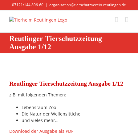
Zum
07121/144 806-60
|
organisation@tierschutzverein-reutlingen.de
Inhalt
springen
Reutlinger Tierschutzzeitung
Ausgabe 1/12
Zeige
grösseres
Reutlinger Tierschutzzeitung Ausgabe 1/12
Bild
z.B. mit folgenden Themen:
Lebensraum Zoo
Die Natur der Wellensittiche
und vieles mehr…
Download der Ausgabe als PDF