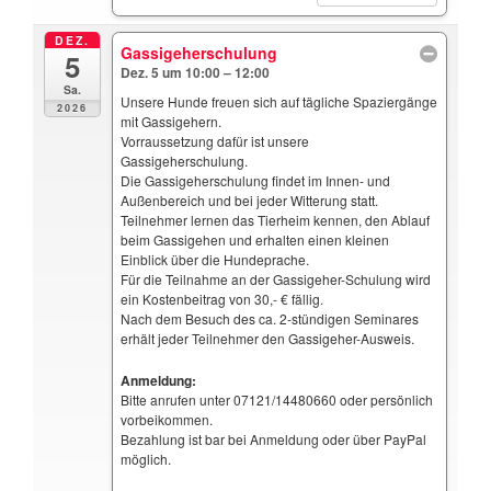
DEZ.
Gassigeherschulung
5
Dez. 5 um 10:00 – 12:00
Sa.
Unsere Hunde freuen sich auf tägliche Spaziergänge
2026
mit Gassigehern.
Vorraussetzung dafür ist unsere
Gassigeherschulung.
Die Gassigeherschulung findet im Innen- und
Außenbereich und bei jeder Witterung statt.
Teilnehmer lernen das Tierheim kennen, den Ablauf
beim Gassigehen und erhalten einen kleinen
Einblick über die Hundeprache.
Für die Teilnahme an der Gassigeher-Schulung wird
ein Kostenbeitrag von 30,- € fällig.
Nach dem Besuch des ca. 2-stündigen Seminares
erhält jeder Teilnehmer den Gassigeher-Ausweis.
Anmeldung:
Bitte anrufen unter 07121/14480660 oder persönlich
vorbeikommen.
Bezahlung ist bar bei Anmeldung oder über PayPal
möglich.