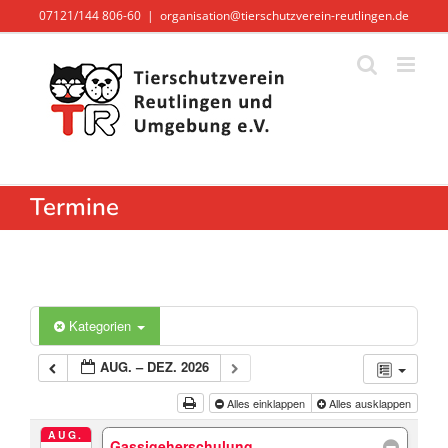
Zum
07121/144 806-60
|
organisation@tierschutzverein-reutlingen.de
Inhalt
springen
Termine
Kategorien
AUG. – DEZ. 2026
Alles einklappen
Alles ausklappen
AUG.
Gassigeherschulung