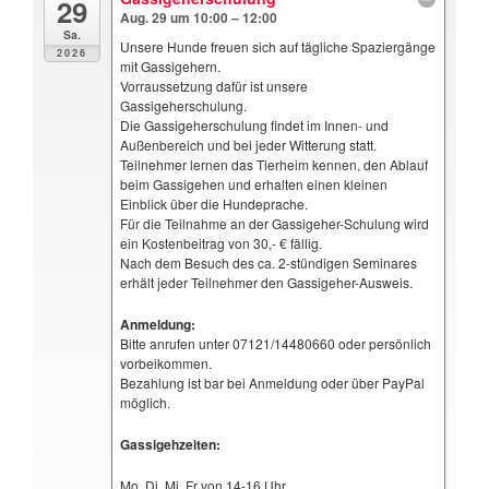
29
Aug. 29 um 10:00 – 12:00
Sa.
Unsere Hunde freuen sich auf tägliche Spaziergänge
2026
mit Gassigehern.
Vorraussetzung dafür ist unsere
Gassigeherschulung.
Die Gassigeherschulung findet im Innen- und
Außenbereich und bei jeder Witterung statt.
Teilnehmer lernen das Tierheim kennen, den Ablauf
beim Gassigehen und erhalten einen kleinen
Einblick über die Hundeprache.
Für die Teilnahme an der Gassigeher-Schulung wird
ein Kostenbeitrag von 30,- € fällig.
Nach dem Besuch des ca. 2-stündigen Seminares
erhält jeder Teilnehmer den Gassigeher-Ausweis.
Anmeldung:
Bitte anrufen unter 07121/14480660 oder persönlich
vorbeikommen.
Bezahlung ist bar bei Anmeldung oder über PayPal
möglich.
Gassigehzeiten:
Mo, Di, Mi, Fr von 14-16 Uhr