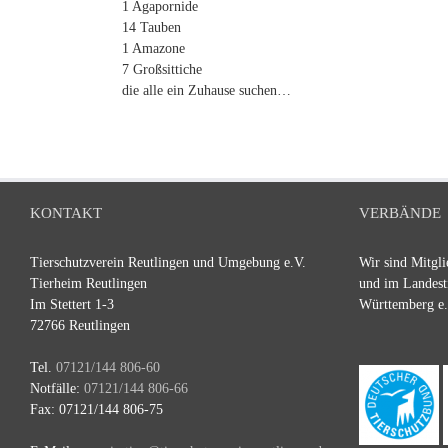
1 Agapornide
14 Tauben
1 Amazone
7 Großsittiche
die alle ein Zuhause suchen…
KONTAKT
VERBÄNDE
Tierschutzverein Reutlingen und Umgebung e.V.
Wir sind Mitgli
Tierheim Reutlingen
und im Landest
Im Stettert 1-3
Württemberg e.
72766 Reutlingen
Tel.
07121/144 806-60
Notfälle:
07121/144 806-66
Fax: 07121/144 806-75