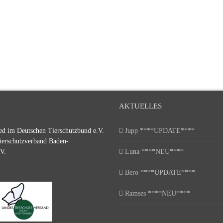
AKTUELLES
ed im Deutschen Tierschutzbund e.V.
Jupp ****UPDATE****
ierschutzverband Baden-
V.
Luna ****NEU****
Bero ****UPDATE****
Ramses ****NEU****