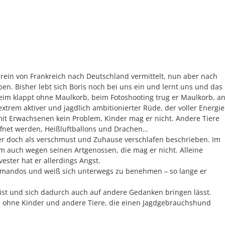
rein von Frankreich nach Deutschland vermittelt, nun aber nach
en. Bisher lebt sich Boris noch bei uns ein und lernt uns und das
eim klappt ohne Maulkorb, beim Fotoshooting trug er Maulkorb, a
 extrem aktiver und jagdlich ambitionierter Rüde, der voller Energie
r mit Erwachsenen kein Problem, Kinder mag er nicht. Andere Tiere
ffnet werden, Heißluftballons und Drachen…
 er doch als verschmust und Zuhause verschlafen beschrieben. Im
llem auch wegen seinen Artgenossen, die mag er nicht. Alleine
vester hat er allerdings Angst.
ommandos und weiß sich unterwegs zu benehmen – so lange er
ch ist und sich dadurch auch auf andere Gedanken bringen lässt.
 ohne Kinder und andere Tiere, die einen Jagdgebrauchshund