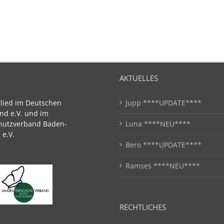
AKTUELLES
glied im Deutschen
Jupp ****UPDATE****
nd e.V. und im
hutzverband Baden-
Luna ****NEU****
e.V.
Bero ****UPDATE****
Ramses ****NEU****
RECHTLICHES