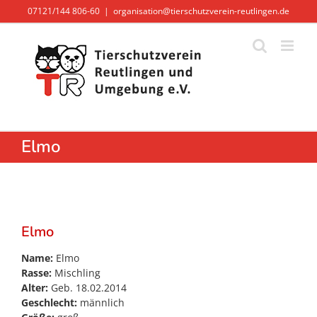
Zum
07121/144 806-60
|
organisation@tierschutzverein-reutlingen.de
Inhalt
springen
Elmo
Zeige
grösseres
Elmo
Bild
Name:
Elmo
Rasse:
Mischling
Alter:
Geb. 18.02.2014
Geschlecht:
männlich