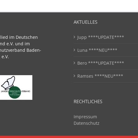
AKTUELLES
glied im Deutschen
Jupp ****UPDATE****
nd e.V. und im
hutzverband Baden-
Luna ****NEU****
e.V.
Bero ****UPDATE****
Ramses ****NEU****
RECHTLICHES
Impressum
Datenschutz