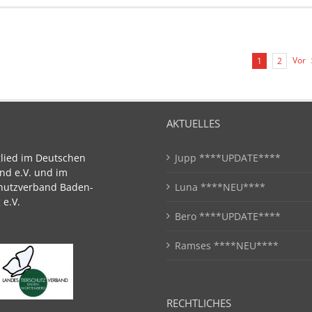
Vor
1
2
AKTUELLES
glied im Deutschen
Jupp ****UPDATE****
nd e.V. und im
hutzverband Baden-
Luna ****NEU****
e.V.
Bero ****UPDATE****
Ramses ****NEU****
RECHTLICHES