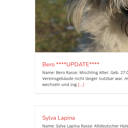
Bero ****UPDATE****
Name: Bero Rasse: Mischling Alter: Geb. 27.
Vereinsgebäude nicht länger nutzbar war, m
wechseln und zog
[...]
Sylva Lapina
Name: Sylva Lapina Rasse: Altdeutscher Hüt