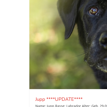
Jupp ****UPDATE****
Name: Jupp Rasse: Labrador Alter: Geb. 29.