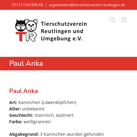
Zum
07121/144 806-60
|
organisation@tierschutzverein-reutlingen.de
Inhalt
springen
Paul Anka
Paul Anka
Art:
Kaninchen (Löwenköpfchen)
Alter:
unbekannt
Geschlecht:
männlich, kastriert
Farbe:
weißgrannen
Abgabegrund:
3 Kaninchen wurden gefunden