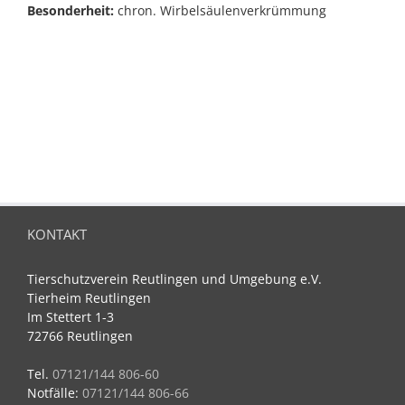
Besonderheit:
chron. Wirbelsäulenverkrümmung
KONTAKT
Tierschutzverein Reutlingen und Umgebung e.V.
Tierheim Reutlingen
Im Stettert 1-3
72766 Reutlingen
Tel.
07121/144 806-60
Notfälle:
07121/144 806-66