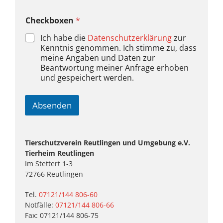
Checkboxen
*
Ich habe die
Datenschutzerklärung
zur
Kenntnis genommen. Ich stimme zu, dass
meine Angaben und Daten zur
Beantwortung meiner Anfrage erhoben
und gespeichert werden.
Absenden
A
l
Tierschutzverein Reutlingen und Umgebung e.V.
t
Tierheim Reutlingen
e
Im Stettert 1-3
r
72766 Reutlingen
n
a
Tel.
07121/144 806-60
t
Notfälle:
07121/144 806-66
i
Fax: 07121/144 806-75