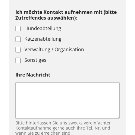
Z
Ich möchte Kontakt aufnehmen mit (bitte
u
Zutreffendes auswählen):
t
r
Hundeabteilung
e
f
Katzenabteilung
f
e
Verwaltung / Organisation
n
d
Sonstiges
e
s
Ihre Nachricht
(
b
i
t
t
e
T
e
l
Bitte hinterlassen Sie uns zwecks vereinfachter
.
Kontaktaufnahme gerne auch Ihre Tel. Nr. und
wann Sie zu erreichen sind.