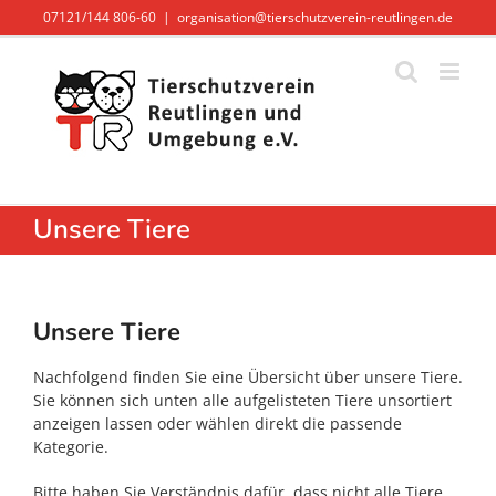
Zum
07121/144 806-60
|
organisation@tierschutzverein-reutlingen.de
Inhalt
springen
Unsere Tiere
Unsere Tiere
Nachfolgend finden Sie eine Übersicht über unsere Tiere.
Sie können sich unten alle aufgelisteten Tiere unsortiert
anzeigen lassen oder wählen direkt die passende
Kategorie.
Bitte haben Sie Verständnis dafür, dass nicht alle Tiere